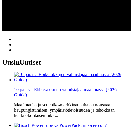
Uusin
Uutiset
10 parasta Ebike-akkujen valmistajaa maailmassa (2026
Guide)
Maailmanlaajuiset ebike-markkinat jatkavat nousuaan
kaupungistumisen, ympäristötietoisuuden ja tehokkaan
henkilökohtaisen liikk...