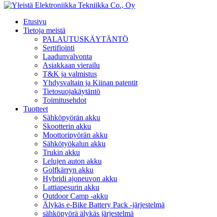
Etusivu
Tietoja meistä
PALAUTUSKÄYTÄNTÖ
Sertifiointi
Laadunvalvonta
Asiakkaan vierailu
T&K ja valmistus
Yhdysvaltain ja Kiinan patentit
Tietosuojakäytäntö
Toimitusehdot
Tuotteet
Sähköpyörän akku
Skootterin akku
Moottoripyörän akku
Sähkötyökalun akku
Trukin akku
Lelujen auton akku
Golfkärryn akku
Hybridi ajoneuvon akku
Lattiapesurin akku
Outdoor Camp -akku
Älykäs e-Bike Battery Pack -järjestelmä
sähköpyörä älykäs järjestelmä