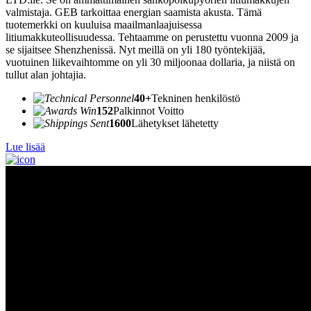
valmistaja. GEB tarkoittaa energian saamista akusta. Tämä
tuotemerkki on kuuluisa maailmanlaajuisessa
litiumakkuteollisuudessa. Tehtaamme on perustettu vuonna 2009 ja
se sijaitsee Shenzhenissä. Nyt meillä on yli 180 työntekijää,
vuotuinen liikevaihtomme on yli 30 miljoonaa dollaria, ja niistä on
tullut alan johtajia.
40+
Tekninen henkilöstö
152
Palkinnot Voitto
1600
Lähetykset lähetetty
Lue lisää