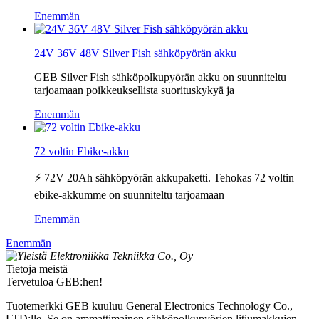
Enemmän
24V 36V 48V Silver Fish sähköpyörän akku
GEB Silver Fish sähköpolkupyörän akku on suunniteltu
tarjoamaan poikkeuksellista suorituskykyä ja
Enemmän
72 voltin Ebike-akku
⚡️ 72V 20Ah sähköpyörän akkupaketti. Tehokas 72 voltin
ebike-akkumme on suunniteltu tarjoamaan
Enemmän
Enemmän
Tietoja meistä
Tervetuloa GEB:hen!
Tuotemerkki GEB kuuluu General Electronics Technology Co.,
LTD:lle. Se on ammattimainen sähköpolkupyörien litiumakkujen