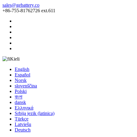
sales@gebattery.co
+86-755-81762726 ext.611
Kieli
English
Español
Norsk
slovenščina
Polski
বাংলা
dansk
Ελληνικά
Srbija jezik (latinica)
Türkçe
Latviešu
Deutsch