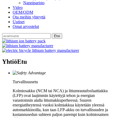
Nappiparisto
Video
OEM/ODM
Ota meihin yhteyttä
Uutiset
Omat arvostelut
Yhtiö
Etu
Turvallisuusetu
Kolmiosakku (NCM tai NCA) ja litiumrautafosfaattiakku
(LFP) ovat laajimmin käytettyjä tehon ja energian
varastoinnin alalla litiumakkuperheessä. Suuren
energiatiheytensä vuoksi kolmiakkua käytetään yleensä
automarkkinoilla, kun taas LFP-akku on turvallisuuden ja
kustannusedun suhteen paljon parempi kuin kolmiosainen